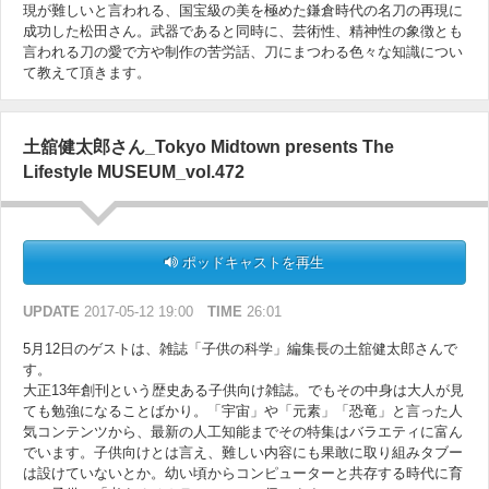
現が難しいと言われる、国宝級の美を極めた鎌倉時代の名刀の再現に
成功した松田さん。武器であると同時に、芸術性、精神性の象徴とも
言われる刀の愛で方や制作の苦労話、刀にまつわる色々な知識につい
て教えて頂きます。
土舘健太郎さん_Tokyo Midtown presents The
Lifestyle MUSEUM_vol.472
ポッドキャストを再生
UPDATE
2017-05-12 19:00
TIME
26:01
5月12日のゲストは、雑誌「子供の科学」編集長の土舘健太郎さんで
す。
大正13年創刊という歴史ある子供向け雑誌。でもその中身は大人が見
ても勉強になることばかり。「宇宙」や「元素」「恐竜」と言った人
気コンテンツから、最新の人工知能までその特集はバラエティに富ん
でいます。子供向けとは言え、難しい内容にも果敢に取り組みタブー
は設けていないとか。幼い頃からコンピューターと共存する時代に育