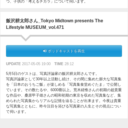
つ、子供の「考えるチカラ」について伺います。
飯沢耕太郎さん_Tokyo Midtown presents The
Lifestyle MUSEUM_vol.471
ポッドキャストを再生
UPDATE
2017-05-05 19:00
TIME
28:12
5月5日のゲストは、写真評論家の飯沢耕太郎さんです。
写真評論家として30年以上活動し続け、その間に集めた膨大な写真集
を「日本のおうちご飯」が楽しめる「写真集食堂めぐたま」で公開し
ています。その数たるや、6000冊以上。荒木経惟さんの初期の超貴重
な作品や、桑原甲子雄さんの昭和初期の東京を収めた写真集など、集
められた写真集からリアルな記憶を辿ることが出来ます。今夜は貴重
な写真集とともに、昨今注目を浴びる写真家の人生とその視点につい
て伺います。