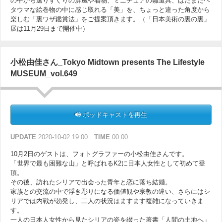
の中から選りすぐりの屏風や着物、ミニチュアの雛道具、はたまたヘ
タウマな絵巻物の中に感じ取れる「美」を、ちょっと違った角度から
楽しむ「裏ワザ鑑賞法」をご提案頂きます。（「日本美術の裏の裏」
展は11月29日まで開催中）
小松由佳さん_Tokyo Midtown presents The Lifestyle
MUSEUM_vol.649
ポッドキャストを再生
UPDATE
2020-10-02 19:00
TIME
00:00
10月2日のゲストは、フォトグラファーの小松由佳さんです。
「世界で最も困難な山」と呼ばれるK2に日本人女性として初めて登
頂。
その後、訪れたシリアで出会った青年と恋に落ち結婚。
家族との交流の中で浮き彫りになる価値観や宗教の違い、さらにはシ
リアでは内戦が勃発し、二人の状況はますます複雑になっていきま
す。
一人の日本人女性から見たシリアの姿を綴った著書「人間の土地へ」