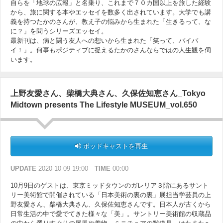
自らを「地球の広報」と名乗り、これまで７０カ国以上を旅した経験
から、旅に関する本やエッセイを数多く出されています。大学でも講
義を持つたかのさんが、教え子の悩みから生まれた「生きるって、な
に？」を問うシリーズエッセイ。
最新刊は、病と闘う友人への想いから生まれた「笑って、バイバ
イ！」。何事もポジティブに捉えるたかのさんならではの人生観を伺
います。
上野友愛さん、柴橋大典さん、久保佐知恵さん_Tokyo
Midtown presents The Lifestyle MUSEUM_vol.650
ポッドキャストを再生
UPDATE
2020-10-09 19:00
TIME
00:00
10月9日のゲストは、東京ミッドタウンのガレリア３階にあるサント
リー美術館で開催されている「日本美術の裏の裏」展担当学芸員の上
野友愛さん、柴橋大典さん、久保佐知恵さんです。日本人が古くから
日常生活の中で愛でてきた様々な「美」。サントリー美術館の収蔵品