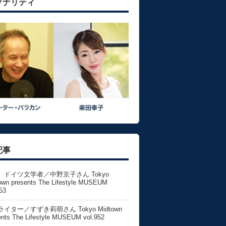
ソナリティ
記事
、ドイツ文学者／中野京子さん Tokyo
own presents The Lifestyle MUSEUM
53
イター／すずき莉萌さん Tokyo Midtown
ents The Lifestyle MUSEUM vol.952