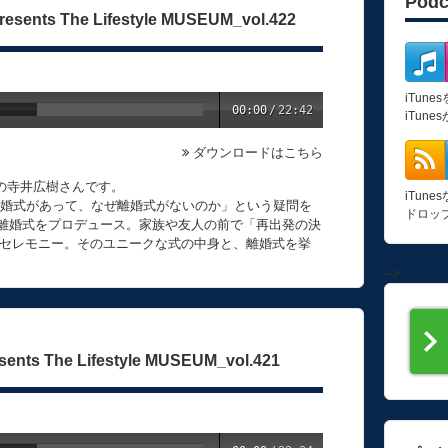
Pod
ents The Lifestyle MUSEUM_vol.422
iTun
00:00
/
22:42
iTun
ダウンロードはこちら
ーの寺井広樹さんです。
iTun
結婚式があって、なぜ離婚式がないのか」という疑問を
ドロッ
くの離婚式をプロデュース。家族や友人の前で「再出発の決
セレモニー。そのユニークな式の中身と、離婚式を挙
-->
ts The Lifestyle MUSEUM_vol.421