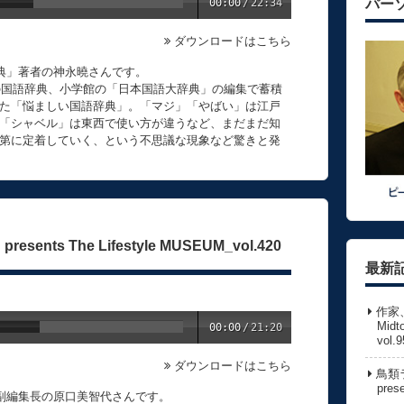
00:00
/
22:34
パー
ダウンロードはこちら
辞典」著者の神永曉さんです。
一の国語辞典、小学館の「日本国語大辞典」の編集で蓄積
た「悩ましい国語辞典」。「マジ」「やばい」は江戸
「シャベル」は東西で使い方が違うなど、まだまだ知
第に定着していく、という不思議な現象など驚きと発
sents The Lifestyle MUSEUM_vol.420
最新
作家
Midt
00:00
/
21:20
vol.9
ダウンロードはこちら
鳥類ラ
pres
」副編集長の原口美智代さんです。