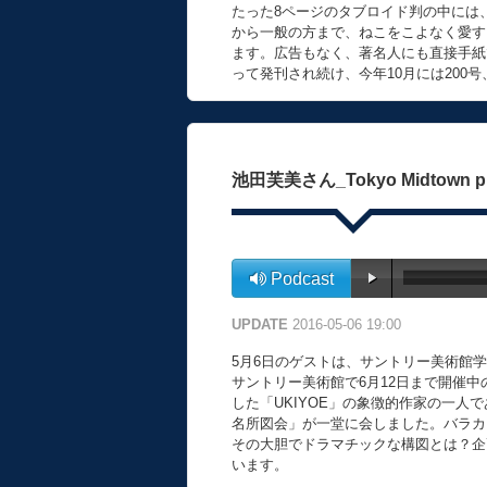
たった8ページのタブロイド判の中には
から一般の方まで、ねこをこよなく愛す
ます。広告もなく、著名人にも直接手紙
って発刊され続け、今年10月には200
池田芙美さん_Tokyo Midtown pres
Podcast
UPDATE
2016-05-06 19:00
5月6日のゲストは、サントリー美術館
サントリー美術館で6月12日まで開催
した「UKIYOE」の象徴的作家の一
名所図会」が一堂に会しました。バラカ
その大胆でドラマチックな構図とは？企
います。