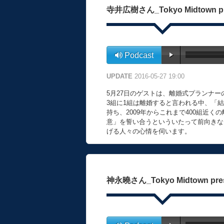
寺井広樹さん_Tokyo Midtown pres
Podcast
UPDATE
2016-05-27 19:00
5月27日のゲストは、離婚式プランナ
3組に1組は離婚すると言われる中、「
持ち、2009年からこれまで400組近
意」を誓い合うといういたって前向きな
げる人々の心情を伺います。
神永曉さん_Tokyo Midtown presen