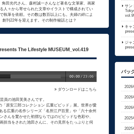
、角田光代さん、森村誠一さんなど著名な文筆家、画家
サン
る人々から寄せられた文章やイラストで構成されてい
Toky
で執筆を依頼。その数は数百以上にも。夫婦の絆によ
vol.9
号、創刊22年を迎えます。その制作秘話とは？
キャン
pres
ジャズ
pres
ents The Lifestyle MUSEUM_vol.419
バッ
00:00
/
23:06
202
ダウンロードはこちら
202
学芸員の池田芙美さんです。
中の「原安三郎コレクション 広重ビビッド」展。世界が愛
202
人である広重の名作シリーズ「名所江戸百景」や「六十余州
ンさんを驚かせた初摺ならではのビビッドな色彩や、
202
画担当をされた池田さんに、その見所をたっぷりと伺
202