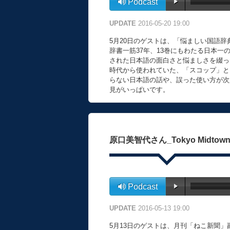
Podcast
UPDATE
2016-05-20 19:00
5月20日のゲストは、「悩ましい国語
辞書一筋37年、13巻にもわたる日本
された日本語の面白さと悩ましさを綴っ
時代から使われていた、「スコップ」と
らない日本語の話や、誤った使い方が次
見がいっぱいです。
原口美智代さん_Tokyo Midtown pre
Podcast
UPDATE
2016-05-13 19:00
5月13日のゲストは、月刊「ねこ新聞