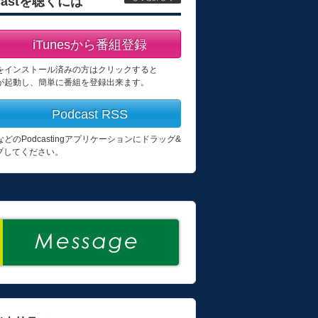
castを聴くには
iTunesから番組登録
esをインストール済みの方はクリックすると
esが起動し、簡単に番組を登録出来ます。
Podcast RSS
esなどのPodcastingアプリケーションにドラッグ&
プしてください。