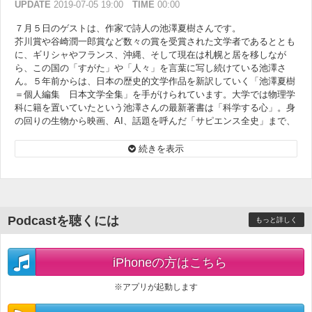
UPDATE
2019-07-05 19:00
TIME
00:00
７月５日のゲストは、作家で詩人の池澤夏樹さんです。
芥川賞や谷崎潤一郎賞など数々の賞を受賞された文学者であるととも
に、ギリシャやフランス、沖縄、そして現在は札幌と居を移しなが
ら、この国の「すがた」や「人々」を言葉に写し続けている池澤さ
ん。５年前からは、日本の歴史的文学作品を新訳していく「池澤夏樹
＝個人編集 日本文学全集」を手がけられています。大学では物理学
科に籍を置いていたという池澤さんの最新著書は「科学する心」。身
の回りの生物から映画、AI、話題を呼んだ「サピエンス全史」まで、
池澤さんならではの「科学する目線」によるトークが繰り広げられま
す。
続きを表示
Podcastを聴くには
もっと詳しく
iPhoneの方はこちら
※アプリが起動します