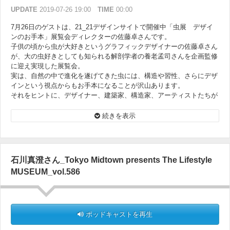
UPDATE
2019-07-26 19:00
TIME
00:00
7月26日のゲストは、21_21デザインサイトで開催中「虫展 デザイ
ンのお手本」展覧会ディレクターの佐藤卓さんです。
子供の頃から虫が大好きというグラフィックデザイナーの佐藤卓さん
が、大の虫好きとしても知られる解剖学者の養老孟司さんを企画監修
に迎え実現した展覧会。
実は、自然の中で進化を遂げてきた虫には、構造や習性、さらにデザ
インという視点からもお手本になることが沢山あります。
それをヒントに、デザイナー、建築家、構造家、アーティストたちが
様々な作品を展示。虫を７００倍に拡大してみたり、今まで見ること
が出来なかった虫の世界、その可能性に感動することでしょう。（展
続きを表示
覧会は11月4日まで開催中）
石川真澄さん_Tokyo Midtown presents The Lifestyle
MUSEUM_vol.586
ポッドキャストを再生