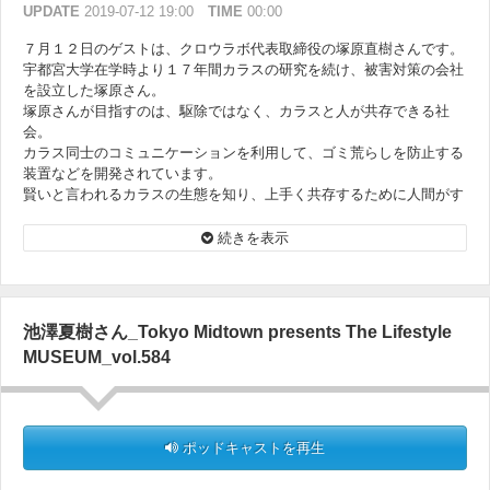
UPDATE
2019-07-12 19:00
TIME
00:00
７月１２日のゲストは、クロウラボ代表取締役の塚原直樹さんです。
宇都宮大学在学時より１７年間カラスの研究を続け、被害対策の会社
を設立した塚原さん。
塚原さんが目指すのは、駆除ではなく、カラスと人が共存できる社
会。
カラス同士のコミュニケーションを利用して、ゴミ荒らしを防止する
装置などを開発されています。
賢いと言われるカラスの生態を知り、上手く共存するために人間がす
るべきこととは？
カラス被害を訴えるバラカンさんのために、カラス語講座も開催！
続きを表示
池澤夏樹さん_Tokyo Midtown presents The Lifestyle
MUSEUM_vol.584
ポッドキャストを再生