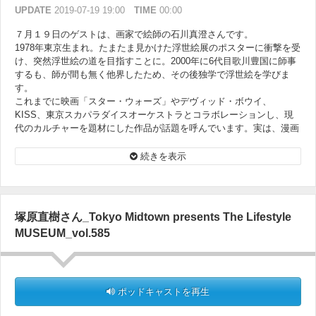
UPDATE
2019-07-19 19:00
TIME
00:00
７月１９日のゲストは、画家で絵師の石川真澄さんです。
1978年東京生まれ。たまたま見かけた浮世絵展のポスターに衝撃を受
け、突然浮世絵の道を目指すことに。2000年に6代目歌川豊国に師事
するも、師が間も無く他界したため、その後独学で浮世絵を学びま
す。
これまでに映画「スター・ウォーズ」やデヴィッド・ボウイ、
KISS、東京スカパラダイスオーケストラとコラボレーションし、現
代のカルチャーを題材にした作品が話題を呼んでいます。実は、漫画
が大好きと言う石川さん。漫画こそ現代の浮世絵という、その魅力を
語って頂きます。
続きを表示
塚原直樹さん_Tokyo Midtown presents The Lifestyle
MUSEUM_vol.585
ポッドキャストを再生