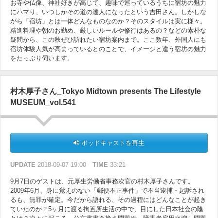
お寺や仏像、神社好きが高じて、趣味で巡っているうちに宿坊の魅力
にハマり、いつしかその道の達人になったという吉田さん。しかしな
がら「宿坊」とは一体どんなものなのか？そのスタイルは実に様々。
精進料理や朝のお勤め、厳しいルールや修行はあるの？などの素朴な
疑問から、この秋ぜひ訪れたい宿坊案内まで。ここ数年、外国人にも
宿坊体験人気が高まっているとのことで、イメージと違う宿坊の魅力
をたっぷり伺います。
村木厚子さん_Tokyo Midtown presents The Lifestyle
MUSEUM_vol.541
ポッドキャストを再生
UPDATE
2018-09-07 19:00
TIME
33:21
9月7日のゲストは、元厚生労働省事務次官の村木厚子さんです。
2009年6月、身に覚えのない「郵便不正事件」で不当逮捕・起訴され
るも、無罪が確定。今だから語れる、その過程にはどんなことが起き
ていたのか？5ヶ月に渡る拘置所生活の中で、目にした日本社会の陰