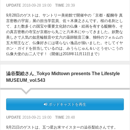
UPDATE
2018-09-28 19:00
TIME
28:39
9月28日のゲストは、サントリー美術館で開催中の「京都・醍醐寺 真
言密教の宇宙」展の担当学芸員、佐々木康之さんです。桜の名刹とし
て、また数多くの国宝や重要文化財の仏像・絵画を有する醍醐寺。そ
の真言密教の寺宝が京都から丸ごと六本木にやってきました。妖艶な
美しさで人気の如意輪観音や丈六の薬師観音三像、独特のフォルムの
五大明王など、仏像好きには堪らない逸品が揃いました。そしてイヤ
ホン・ガイドを担当しているのは、みうらじゅん＆いとうせいこうの
仏像大使のお二人です！（開催は2018年11月11日まで）
澁谷梨絵さん_Tokyo Midtown presents The Lifestyle
MUSEUM_vol.543
ポッドキャストを再生
UPDATE
2018-09-21 19:00
TIME
28:48
9月21日のゲストは、五つ星お米マイスターの澁谷梨絵さんです。