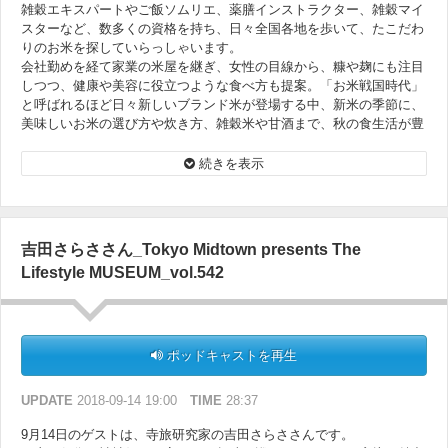
雑穀エキスパートやご飯ソムリエ、薬膳インストラクター、雑穀マイ
スターなど、数多くの資格を持ち、日々全国各地を歩いて、たこだわ
りのお米を探していらっしゃいます。
会社勤めを経て家業の米屋を継ぎ、女性の目線から、糠や麹にも注目
しつつ、健康や美容に役立つような食べ方も提案。「お米戦国時代」
と呼ばれるほど日々新しいブランド米が登場する中、新米の季節に、
美味しいお米の選び方や炊き方、雑穀米や甘酒まで、秋の食生活が豊
かになるお話を伺います。
続きを表示
吉田さらささん_Tokyo Midtown presents The
Lifestyle MUSEUM_vol.542
ポッドキャストを再生
UPDATE
2018-09-14 19:00
TIME
28:37
9月14日のゲストは、寺旅研究家の吉田さらささんです。