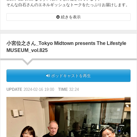
そんな白石さんのエネルギッシュなトークをたっぷりお届けします。
＜オンエア楽曲＞
続きを表示
オズワルド・コアメ『Tachikawa』
小宮位之さん_Tokyo Midtown presents The Lifestyle
MUSEUM_vol.825
ポッドキャストを再生
UPDATE
2024-02-16 19:00
TIME
32:24