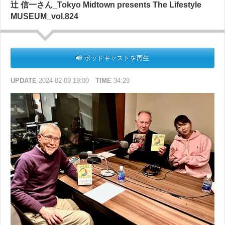
辻 信一さん_Tokyo Midtown presents The Lifestyle
＞＞『「無料塾」という生き方』
MUSEUM_vol.824
＜オンエア楽曲＞
Jeb Loy Nichols『Poor Man's Prayer』
ポッドキャストを再生
UPDATE
2024-02-09 19:00
TIME
34:29