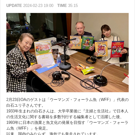
UPDATE
2024-02-23 19:00
TIME
35:15
2月23日OAのゲストは「ウーマンズ・フォーラム魚（WFF）」代表の
白石ユリ子さんです。
1933年生まれの白石さんは、大学卒業後に『主婦と生活社』で日本人
の生活文化に関する書籍を多数刊行する編集者として活躍した後、
1993年に日本の漁業と魚文化の発展を目指す「ウーマンズ・フォーラ
ム魚（WFF）」を発足。
以来、国内のみならず、海外でも奔走されています。