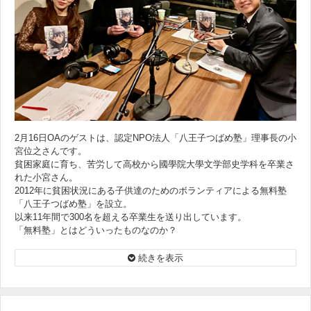
2月16日OAのゲストは、認定NPO法人「八王子つばめ塾」理事長の小
宮位之さんです。
貧困家庭に育ち、苦労して高校から國學院大學文学部史学科を卒業さ
れた小宮さん。
2012年に貧困状況にある子供達のためのボランティアによる無料塾
「八王子つばめ塾」を設立。
以来11年間で300名を超える卒業生を送り出しています。
「無料塾」とはどういったものなのか？
なぜこうした塾を運営し始めたのか？
「私も無料塾を立ち上げたい」という全国各地の人たちへの助言活動
続きを表示
も精力的に行っている小宮さん。
今回は著書『「無料塾」という生き方』もご紹介しながら、その熱い
志に触れて行きます。