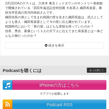
2月2日OAのゲストは、六本木 東京ミッドタウンのサントリー美術館
で開催されている「四百年遠忌記念特別展 大名茶人 織田有楽斎」展
担当学芸員の安河内幸絵さんです。
織田信長の弟として生まれ戦国の世を生きた織田長益は、武人として
よりも茶人・織田有楽斎として今の世に伝え継がれています。
戦国時代において「茶の湯」はどんな意味を持っていたのか？
信長、秀吉、家康という３人の天下人に仕えてきた有楽斎とは一体ど
んな人物だったのか？
展覧会の見どころを分かりやすくお届けします。
続きを表示
サントリー美術館「四百年遠忌記念特別展 大名茶人 織田有楽斎」
会期：2024年3月24日(日)まで
＜オンエア楽曲＞
Sonzeira Feat. Naná Vasconcelos & Finn Peters『The Plum
Podcastを聴くには
もっと詳しく
Blossom』
iPhoneの方はこちら
※アプリが起動します
Podcast RSS