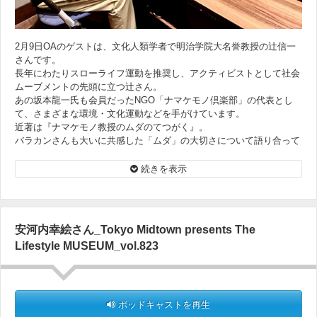
2月9日OAのゲストは、文化人類学者で明治学院大名誉教授の辻信一
さんです。
長年にわたりスローライフ運動を推奨し、アクティビストとして社会
ムーブメントの先頭に立つ辻さん。
あの坂本龍一氏も会員だったNGO「ナマケモノ倶楽部」の代表とし
て、さまざまな環境・文化運動などを手がけています。
近著は『ナマケモノ教授のムダのてつがく』。
バラカンさんも大いに共感した「ムダ」の大切さについて語り合って
いきます。
そして２人の共通のテーマである音楽話も！
続きを表示
＞＞『ナマケモノ教授のムダのてつがく』
＜オンエア楽曲＞
安河内幸絵さん_Tokyo Midtown presents The
Otis Redding『(Sittin' On) The Dock Of The Bay』
Lifestyle MUSEUM_vol.823
ポッドキャストを再生