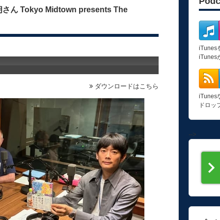
Pod
kyo Midtown presents The
iTun
iTun
Error loading: "https://podcasts.tfm.co.jp/podcasts/tokyo/museum/museum_vol946.mp3"
ダウンロードはこちら
iTun
ドロッ
-->