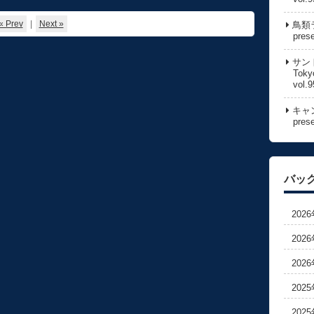
« Prev
|
Next »
鳥類ラ
pres
サン
Toky
vol.9
キャン
pres
バッ
202
202
202
202
202