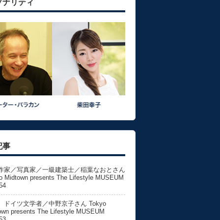
ソナリティ
記事
作家／写真家／一級建築士／稲葉なおとさん
o Midtown presents The Lifestyle MUSEUM
54
、ドイツ文学者／中野京子さん Tokyo
own presents The Lifestyle MUSEUM
53