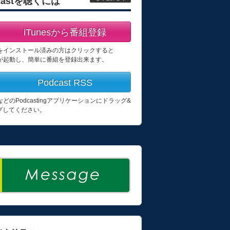
castを聴くには
iTunesから番組登録
esをインストール済みの方はクリックすると
esが起動し、簡単に番組を登録出来ます。
Podcast RSS
esなどのPodcastingアプリケーションにドラッグ&
プしてください。