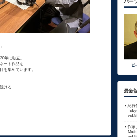
パー
」
20年に独立。
ネート作品を
目を集めています。
続ける
最新
紀行
Toky
vol.9
作家
Midt
vol.9