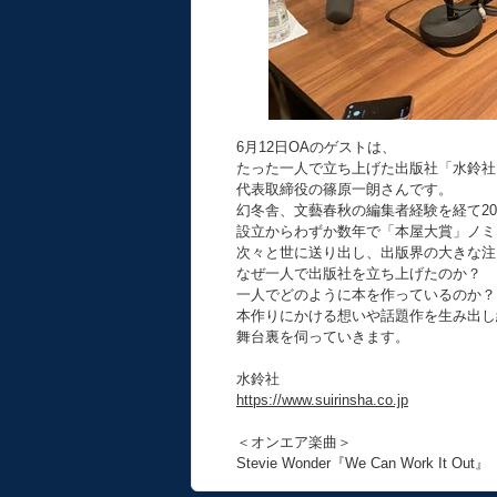
6月12日OAのゲストは、
たった一人で立ち上げた出版社「水鈴社
代表取締役の篠原一朗さんです。
幻冬舎、文藝春秋の編集者経験を経て20
設立からわずか数年で「本屋大賞」ノミ
次々と世に送り出し、出版界の大きな注
なぜ一人で出版社を立ち上げたのか？
一人でどのように本を作っているのか？
本作りにかける想いや話題作を生み出し
舞台裏を伺っていきます。
水鈴社
https://www.suirinsha.co.jp
＜オンエア楽曲＞
Stevie Wonder『We Can Work It Out』