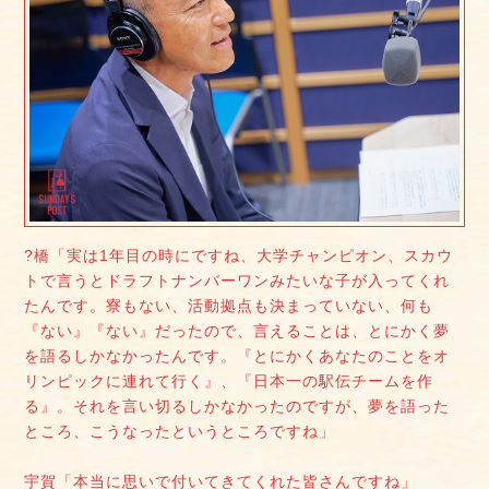
?橋「実は1年目の時にですね、大学チャンピオン、スカウ
トで言うとドラフトナンバーワンみたいな子が入ってくれ
たんです。寮もない、活動拠点も決まっていない、何も
『ない』『ない』だったので、言えることは、とにかく夢
を語るしかなかったんです。『とにかくあなたのことをオ
リンピックに連れて行く』、『日本一の駅伝チームを作
る』。それを言い切るしかなかったのですが、夢を語った
ところ、こうなったというところですね」
宇賀「本当に思いで付いてきてくれた皆さんですね」