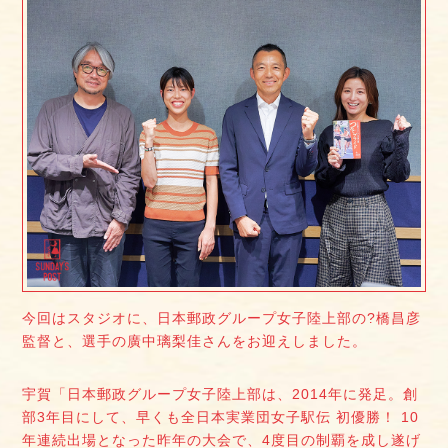
今回はスタジオに、日本郵政グループ女子陸上部の?橋昌彦
監督と、選手の廣中璃梨佳さんをお迎えしました。
宇賀「日本郵政グループ女子陸上部は、2014年に発足。創
部3年目にして、早くも全日本実業団女子駅伝 初優勝！ 10
年連続出場となった昨年の大会で、4度目の制覇を成し遂げ