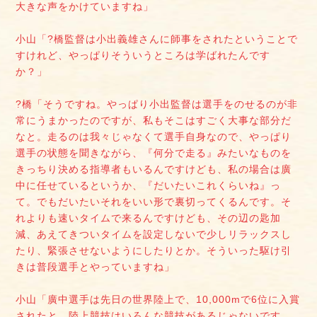
大きな声をかけていますね」
小山「?橋監督は小出義雄さんに師事をされたということで
すけれど、やっぱりそういうところは学ばれたんです
か？」
?橋「そうですね。やっぱり小出監督は選手をのせるのが非
常にうまかったのですが、私もそこはすごく大事な部分だ
なと。走るのは我々じゃなくて選手自身なので、やっぱり
選手の状態を聞きながら、『何分で走る』みたいなものを
きっちり決める指導者もいるんですけども、私の場合は廣
中に任せているというか、『だいたいこれくらいね』っ
て。でもだいたいそれをいい形で裏切ってくるんです。そ
れよりも速いタイムで来るんですけども、その辺の匙加
減、あえてきついタイムを設定しないで少しリラックスし
たり、緊張させないようにしたりとか。そういった駆け引
きは普段選手とやっていますね」
小山「廣中選手は先日の世界陸上で、10,000mで6位に入賞
されたと。陸上競技はいろんな競技があるじゃないです