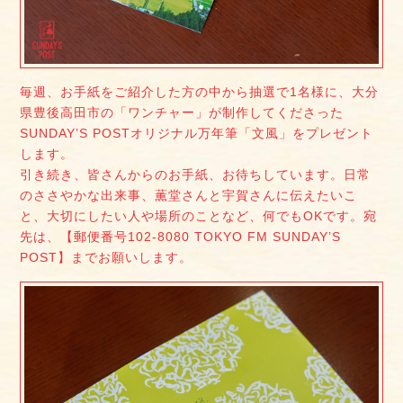
毎週、お手紙をご紹介した方の中から抽選で1名様に、大分
県豊後高田市の「ワンチャー」が制作してくださった
SUNDAY’S POSTオリジナル万年筆「文風」をプレゼント
します。
引き続き、皆さんからのお手紙、お待ちしています。日常
のささやかな出来事、薫堂さんと宇賀さんに伝えたいこ
と、大切にしたい人や場所のことなど、何でもOKです。宛
先は、【郵便番号102-8080 TOKYO FM SUNDAY’S
POST】までお願いします。