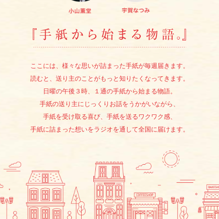
『手紙か
ここには、様々な思いが詰まった手紙が毎週届きます。
読むと、送り主のことがもっと知りたくなってきます。
日曜の午後３時、１通の手紙から始まる物語。
手紙の送り主にじっくりお話をうかがいながら、
手紙を受け取る喜び、手紙を送るワクワク感、
手紙に詰まった想いをラジオを通して全国に届けます。