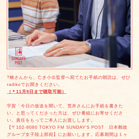
?橋さんから、亡き小出監督へ宛てたお手紙の朗読は、ぜひ
radikoでお聞きください。
（＊11月9日まで聴取可能）
宇賀「今日の放送を聞いて、荒井さんにお手紙を書きた
い、と思ってくださった方は、ぜひ番組にお寄せくださ
い。責任をもってご本人にお渡しします。
【〒102-8080 TOKYO FM SUNDAY’S POST 日本郵政
グループ女子陸上部宛】にお願いします。応募期間は１ヶ