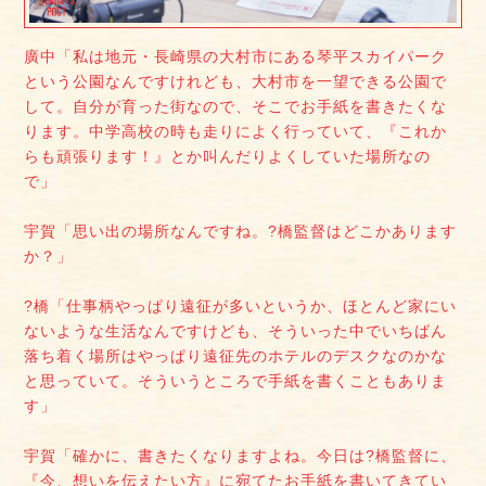
廣中「私は地元・長崎県の大村市にある琴平スカイパーク
という公園なんですけれども、大村市を一望できる公園で
して。自分が育った街なので、そこでお手紙を書きたくな
ります。中学高校の時も走りによく行っていて、『これか
らも頑張ります！』とか叫んだりよくしていた場所なの
で」
宇賀「思い出の場所なんですね。?橋監督はどこかあります
か？」
?橋「仕事柄やっぱり遠征が多いというか、ほとんど家にい
ないような生活なんですけども、そういった中でいちばん
落ち着く場所はやっぱり遠征先のホテルのデスクなのかな
と思っていて。そういうところで手紙を書くこともありま
す」
宇賀「確かに、書きたくなりますよね。今日は?橋監督に、
『今、想いを伝えたい方』に宛てたお手紙を書いてきてい