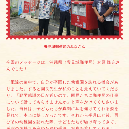
豊見城郵便局のみなさん
今回のメッセージは、沖縄県〈豊見城郵便局〉倉原 隆充さ
んでした！
「配達の途中で、自分が卒園した幼稚園を訪れる機会があ
りました。すると園長先生が私のことを覚えていてくださ
り、『勤労感謝の日が近いので、園児たちに郵便局の仕事
について話してもらえませんか』と声をかけてくださいま
した。当日は、子どもたちが真剣に耳を傾けてくれる姿を
見れて、本当に嬉しかったです。それから半月ほど後、再
びその幼稚園を訪れた際、子どもたちが駆け寄ってきて、
感謝の気持ちを込めた絵や手紙、写真を渡してくれまし