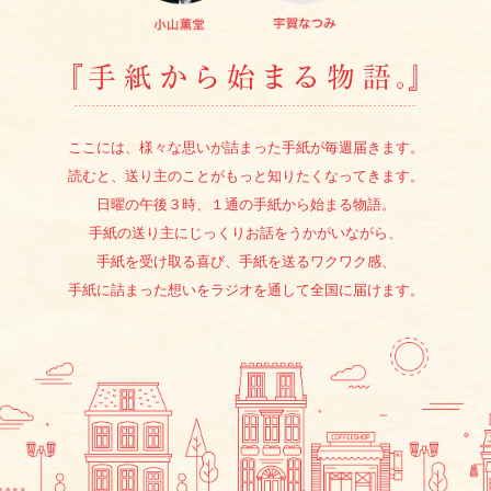
『手紙か
ここには、様々な思いが詰まった手紙が毎週届きます。
読むと、送り主のことがもっと知りたくなってきます。
日曜の午後３時、１通の手紙から始まる物語。
手紙の送り主にじっくりお話をうかがいながら、
手紙を受け取る喜び、手紙を送るワクワク感、
手紙に詰まった想いをラジオを通して全国に届けます。