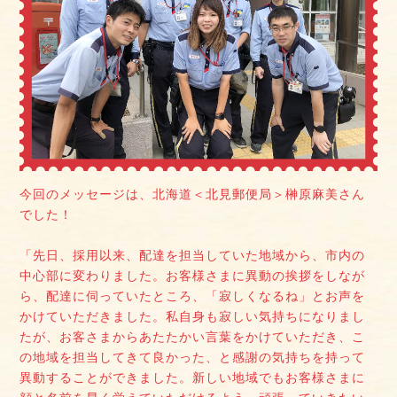
今回のメッセージは、北海道＜北見郵便局＞榊原麻美さん
でした！
「先日、採用以来、配達を担当していた地域から、市内の
中心部に変わりました。お客様さまに異動の挨拶をしなが
ら、配達に伺っていたところ、「寂しくなるね」とお声を
かけていただきました。私自身も寂しい気持ちになりまし
たが、お客さまからあたたかい言葉をかけていただき、こ
の地域を担当してきて良かった、と感謝の気持ちを持って
異動することができました。新しい地域でもお客様さまに