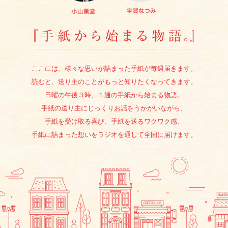
『手紙か
ここには、様々な思いが詰まった手紙が毎週届きます。
読むと、送り主のことがもっと知りたくなってきます。
日曜の午後３時、１通の手紙から始まる物語。
手紙の送り主にじっくりお話をうかがいながら、
手紙を受け取る喜び、手紙を送るワクワク感、
手紙に詰まった想いをラジオを通して全国に届けます。