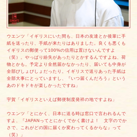
ウエンツ「イギリスにいた間も、日本の友達とか後輩に手
紙を送ったり、手紙が来たりはありました。良くも悪くも
イギリスの郵便って100%の信用は置けないんですよ
（笑）。やっぱり紛失があったりとかするんですよね、荷
物とかも。予定より全然届かなかったり、届いても中身が
全部びしょびしょだったり。イギリスで送りあった手紙は
全部大事にとっていますし、『いつ届くんだろう』という
あのドキドキが楽しかったですね」
宇賀「イギリスといえば郵便制度発祥の地ですよね」
ウエンツ「とにかく、日本に送る時は窓口で言われるんで
すよ、『JAPANってとにかくでかく書けよ！ 文字のでか
さで、これがどの国に届くか変わってくるからな』って
（笑）」