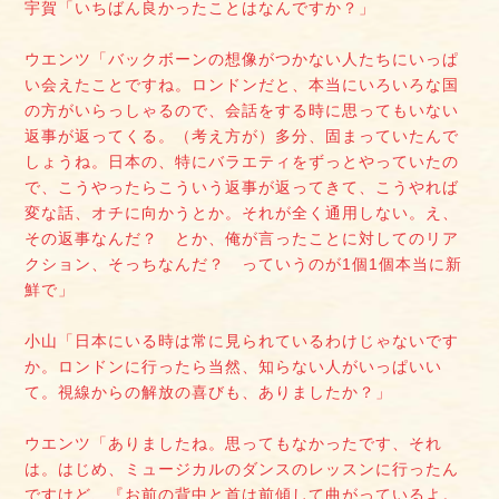
宇賀「いちばん良かったことはなんですか？」
ウエンツ「バックボーンの想像がつかない人たちにいっぱ
い会えたことですね。ロンドンだと、本当にいろいろな国
の方がいらっしゃるので、会話をする時に思ってもいない
返事が返ってくる。（考え方が）多分、固まっていたんで
しょうね。日本の、特にバラエティをずっとやっていたの
で、こうやったらこういう返事が返ってきて、こうやれば
変な話、オチに向かうとか。それが全く通用しない。え、
その返事なんだ？ とか、俺が言ったことに対してのリア
クション、そっちなんだ？ っていうのが1個1個本当に新
鮮で」
小山「日本にいる時は常に見られているわけじゃないです
か。ロンドンに行ったら当然、知らない人がいっぱいい
て。視線からの解放の喜びも、ありましたか？」
ウエンツ「ありましたね。思ってもなかったです、それ
は。はじめ、ミュージカルのダンスのレッスンに行ったん
ですけど、『お前の背中と首は前傾して曲がっているよ。