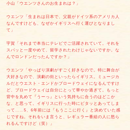
小山「ウエンツさんのお生まれは？」
ウエンツ「生まれは日本で、父親がドイツ系のアメリカ人
なんですけども、なぜかイギリスへ行く運びとなりまし
て」
宇賀「それまで本当にテレビでご活躍されていて。それを
スパッと一度やめて、留学されたわけじゃないですか。な
んでロンドンだったんですか？」
ウエンツ「やっぱり演劇がすごく好きなので。特に舞台が
大好きなので、演劇の街といったらイギリス。ミュージカ
ルだとウエスト・エンドかブロードウェイになるんですけ
ど、ブロードウェイは自分にとって華やか過ぎて。もっと
背中を丸めて『うーっ』という気持ちに合うのはどこか
な、と思って。イギリスに行った時にピタッとあってしま
って……5、6年前には『もうここに行く』と決めていた感
じですね。それをいま言うと、レギュラー番組の人に怒ら
れるんですけど（笑）」