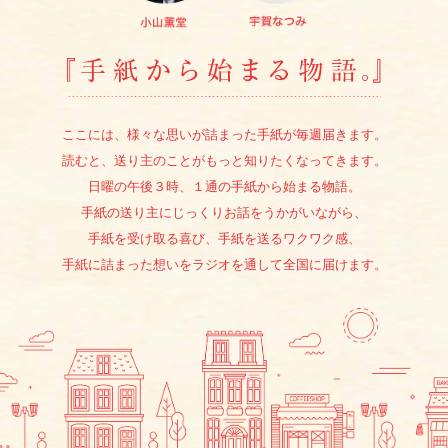
『手紙か
ここには、様々な思いが詰まった手紙が毎週届きます。
読むと、送り主のことがもっと知りたくなってきます。
日曜の午後３時、１通の手紙から始まる物語。
手紙の送り主にじっくりお話をうかがいながら、
手紙を受け取る喜び、手紙を送るワクワク感、
手紙に詰まった想いをラジオを通して全国に届けます。