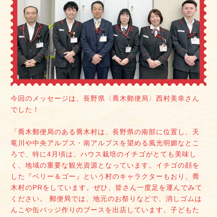
今回のメッセージは、長野県〈喬木郵便局〉西村美幸さん
でした！
「喬木郵便局のある喬木村は、長野県の南部に位置し、天
竜川や中央アルプス・南アルプスを望める風光明媚なとこ
ろで、特に4月頃は、ハウス栽培のイチゴがとても美味し
く、地域の重要な観光資源となっています。イチゴの顔を
した『ベリー＆ゴー』という村のキャラクターもおり、喬
木村のPRをしています。ぜひ、皆さん一度足を運んでみて
ください。 郵便局では、地元のお祭りなどで、消しゴムは
んこや缶バッジ作りのブースを出店しています。子どもた