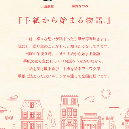
『手紙か
ここには、様々な思いが詰まった手紙が毎週届きます。
読むと、送り主のことがもっと知りたくなってきます。
日曜の午後３時、１通の手紙から始まる物語。
手紙の送り主にじっくりお話をうかがいながら、
手紙を受け取る喜び、手紙を送るワクワク感、
手紙に詰まった想いをラジオを通して全国に届けます。