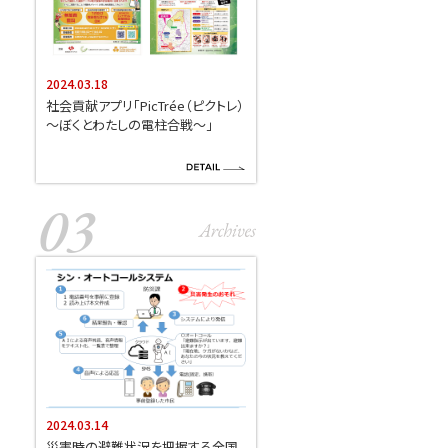
2024.03.18
社会貢献アプリ「PicTrée（ピクトレ）
～ぼくとわたしの電柱合戦～」
2024.03.14
災害時の避難状況を把握する全国