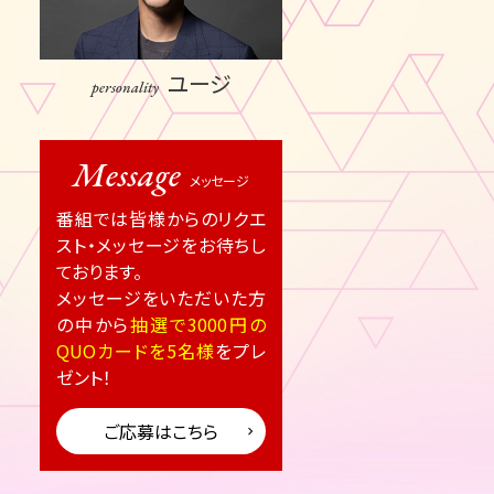
ユージ
personality
Message
メッセージ
番組では皆様からのリクエ
スト・メッセージをお待ちし
ております。
メッセージをいただいた方
の中から
抽選で3000円の
QUOカードを5名様
をプレ
ゼント！
ご応募はこちら