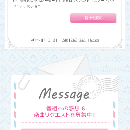
が、長年のコラボレーターでもあるロックバンド 「スノー・パト
ロール」のジョニ...
«Prev ||
1
|
2
|
3
| ...|
746
|
747
|
748
| |
Next»