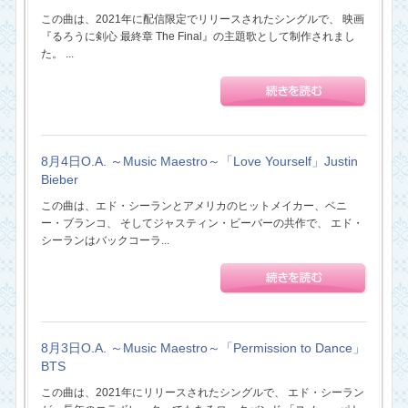
この曲は、2021年に配信限定でリリースされたシングルで、 映画
『るろうに剣心 最終章 The Final』の主題歌として制作されまし
た。 ...
8月4日O.A. ～Music Maestro～「Love Yourself」Justin
Bieber
この曲は、エド・シーランとアメリカのヒットメイカー、ベニ
ー・ブランコ、 そしてジャスティン・ビーバーの共作で、 エド・
シーランはバックコーラ...
8月3日O.A. ～Music Maestro～「Permission to Dance」
BTS
この曲は、2021年にリリースされたシングルで、 エド・シーラン