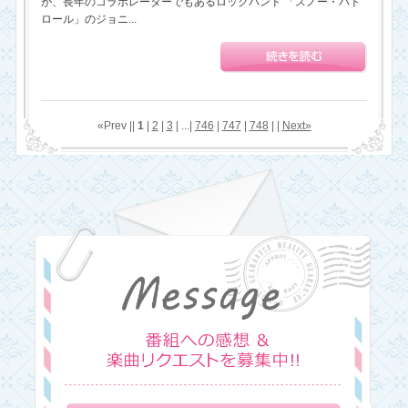
が、長年のコラボレーターでもあるロックバンド 「スノー・パト
ロール」のジョニ...
«Prev ||
1
|
2
|
3
| ...|
746
|
747
|
748
| |
Next»