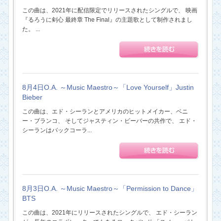
この曲は、2021年に配信限定でリリースされたシングルで、 映画
『るろうに剣心 最終章 The Final』の主題歌として制作されまし
た。 ...
8月4日O.A. ～Music Maestro～「Love Yourself」Justin
Bieber
この曲は、エド・シーランとアメリカのヒットメイカー、ベニ
ー・ブランコ、 そしてジャスティン・ビーバーの共作で、 エド・
シーランはバックコーラ...
8月3日O.A. ～Music Maestro～「Permission to Dance」
BTS
この曲は、2021年にリリースされたシングルで、 エド・シーラン