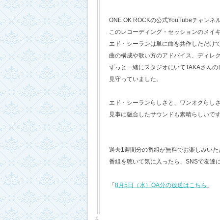
ONE OK ROCKの公式YouTubeチャンネ
このレコーディング・セッションのメイ
エド・シーランは単に曲を共作しただけ
曲の構成や歌い方のアドバイス、ディレ
ずっと一緒にスタジオにいてTAKAさん
見守っていました。
エド・シーランらしさと、ワンオクらし
見事に融合したサウンドも素晴らしいで
過去1週間分の番組が無料でお楽しみいただけ
番組を聴いて気に入ったら、SNSで友達
「
8月5日（水）OA分の放送はこちら
」