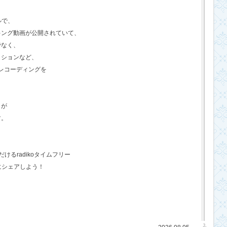
ルで、
キング動画が公開されていて、
でなく、
クションなど、
のレコーディングを
さが
す。
るradikoタイムフリー
にシェアしよう！