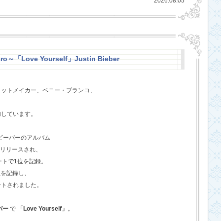
2026.08.05
ro～「Love Yourself」Justin Bieber
ヒットメイカー、ベニー・ブランコ、
、
加しています。
・ビーバーのアルバム
てリリースされ、
ートで1位を記録。
位を記録し、
ートされました。
バー
で
「Love Yourself」
。