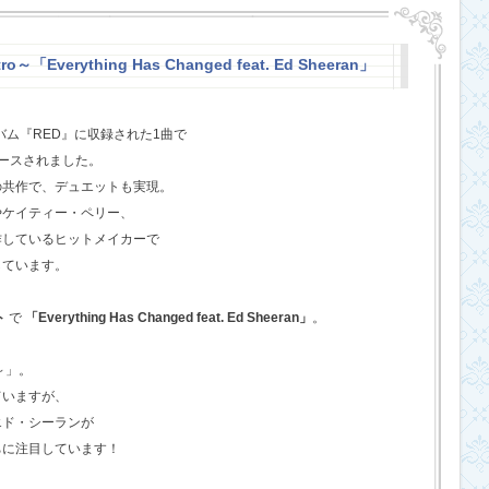
o～「Everything Has Changed feat. Ed Sheeran」
バム『RED』に収録された1曲で
ースされました。
の共作で、デュエットも実現。
やケイティー・ペリー、
作しているヒットメイカーで
しています。
ト
で
「Everything Has Changed feat. Ed Sheeran」
。
o～」。
ていますが、
エド・シーランが
ちに注目しています！