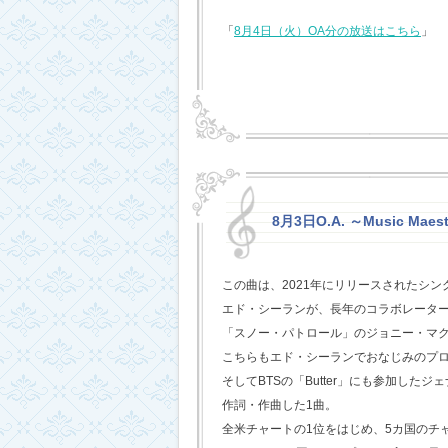
「
8月4日（火）OA分の放送はこちら
」
8月3日O.A. ～Music Maest
この曲は、2021年にリリースされたシン
エド・シーランが、長年のコラボレータ
「スノー・パトロール」のジョニー・マ
こちらもエド・シーランでおなじみのプ
そしてBTSの「Butter」にも参加した
作詞・作曲した1曲。
全米チャートの1位をはじめ、5カ国のチ