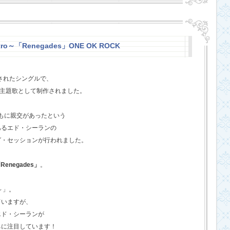
stro～「Renegades」ONE OK ROCK
スされたシングルで、
l』の主題歌として制作されました。
ともに親交があったという
あるエド・シーランの
グ・セッションが行われました。
Renegades」
。
o～」。
ていますが、
エド・シーランが
ちに注目しています！