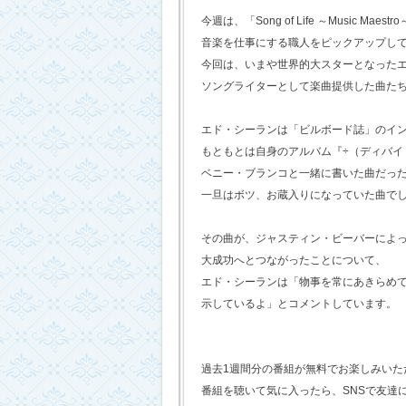
今週は、「Song of Life ～Music Maestr
音楽を仕事にする職人をピックアップし
今回は、いまや世界的大スターとなった
ソングライターとして楽曲提供した曲た
エド・シーランは「ビルボード誌」のイ
もともとは自身のアルバム『÷（ディバイ
ベニー・ブランコと一緒に書いた曲だっ
一旦はボツ、お蔵入りになっていた曲で
その曲が、ジャスティン・ビーバーによ
大成功へとつながったことについて、
エド・シーランは「物事を常にあきらめ
示しているよ」とコメントしています。
過去1週間分の番組が無料でお楽しみいただけ
番組を聴いて気に入ったら、SNSで友達