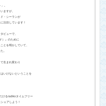
o～」。
ていますが、
エド・シーランが
ちに注目しています！
ンタビューで、
ド）』のために
たことを明かしていて、
した。
って生まれ変わり
てはいけないということを
るradikoタイムフリー
にシェアしよう！