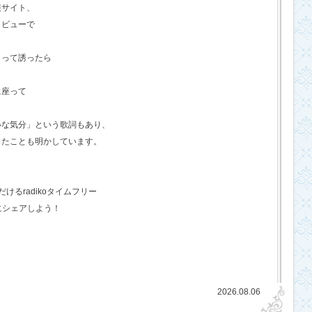
報サイト、
タビューで
？って誘ったら
に座って
いな気分」という歌詞もあり、
ったことも明かしています。
るradikoタイムフリー
にシェアしよう！
2026.08.06