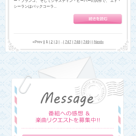
ー・ブランコ、 そしてジャスティン・ビーバーの共作で、 エド・
シーランはバックコーラ...
«Prev ||
1
|
2
|
3
| ...|
747
|
748
|
749
| |
Next»