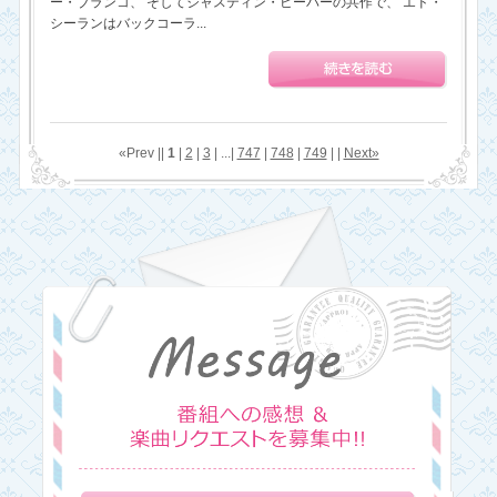
ー・ブランコ、 そしてジャスティン・ビーバーの共作で、 エド・
シーランはバックコーラ...
«Prev ||
1
|
2
|
3
| ...|
747
|
748
|
749
| |
Next»