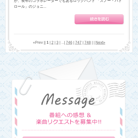
が、長年のコラボレーターでもあるロックバンド 「スノー・パト
ロール」のジョニ...
«Prev ||
1
|
2
|
3
| ...|
746
|
747
|
748
| |
Next»