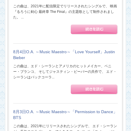
この曲は、2021年に配信限定でリリースされたシングルで、 映画
『るろうに剣心 最終章 The Final』の主題歌として制作されまし
た。 ...
8月4日O.A. ～Music Maestro～「Love Yourself」Justin
Bieber
この曲は、エド・シーランとアメリカのヒットメイカー、ベニ
ー・ブランコ、 そしてジャスティン・ビーバーの共作で、 エド・
シーランはバックコーラ...
8月3日O.A. ～Music Maestro～「Permission to Dance」
BTS
この曲は、2021年にリリースされたシングルで、 エド・シーラン