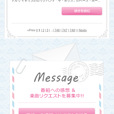
トルで イギリスのロックバンド「ザ・ポリス」のベース・ボー...
«Prev ||
1
|
2
|
3
| ...|
746
|
747
|
748
| |
Next»