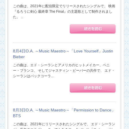
この曲は、2021年に配信限定でリリースされたシングルで、 映画
『るろうに剣心 最終章 The Final』の主題歌として制作されまし
た。 ...
8月4日O.A. ～Music Maestro～「Love Yourself」Justin
Bieber
この曲は、エド・シーランとアメリカのヒットメイカー、ベニ
ー・ブランコ、 そしてジャスティン・ビーバーの共作で、 エド・
シーランはバックコーラ...
8月3日O.A. ～Music Maestro～「Permission to Dance」
BTS
この曲は、2021年にリリースされたシングルで、 エド・シーラン