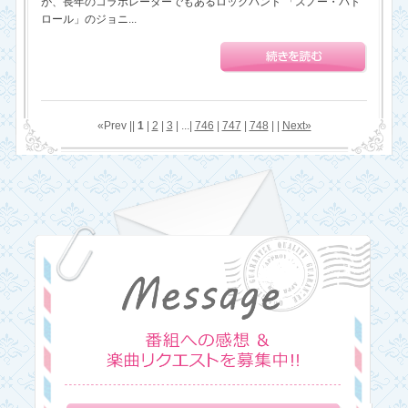
が、長年のコラボレーターでもあるロックバンド 「スノー・パト
ロール」のジョニ...
«Prev ||
1
|
2
|
3
| ...|
746
|
747
|
748
| |
Next»