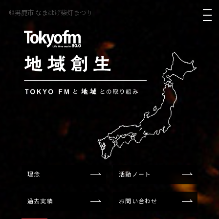
TOKYO FM
©男鹿市 なまはげ柴灯まつり
©富山市 橋と市電と山
地域創生
理念
活動ノート
過去実績
お問い合わせ