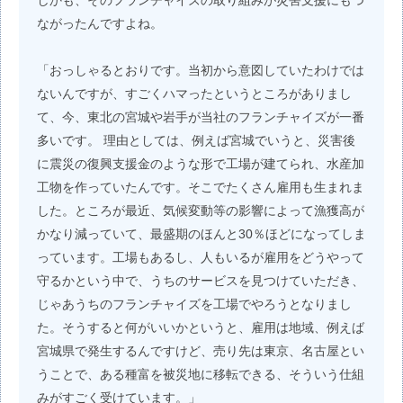
しかも、そのフランチャイズの取り組みが災害支援にもつ
ながったんですよね。
「おっしゃるとおりです。当初から意図していたわけでは
ないんですが、すごくハマったというところがありまし
て、今、東北の宮城や岩手が当社のフランチャイズが一番
多いです。 理由としては、例えば宮城でいうと、災害後
に震災の復興支援金のような形で工場が建てられ、水産加
工物を作っていたんです。そこでたくさん雇用も生まれま
した。ところが最近、気候変動等の影響によって漁獲高が
かなり減っていて、最盛期のほんと30％ほどになってしま
っています。工場もあるし、人もいるが雇用をどうやって
守るかという中で、うちのサービスを見つけていただき、
じゃあうちのフランチャイズを工場でやろうとなりまし
た。そうすると何がいいかというと、雇用は地域、例えば
宮城県で発生するんですけど、売り先は東京、名古屋とい
うことで、ある種富を被災地に移転できる、そういう仕組
みがすごく受けています。」