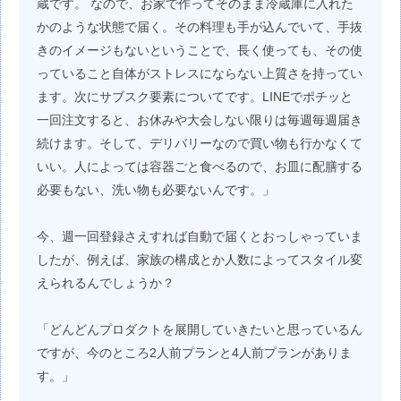
蔵です。 なので、お家で作ってそのまま冷蔵庫に入れた
かのような状態で届く。その料理も手が込んでいて、手抜
きのイメージもないということで、長く使っても、その使
っていること自体がストレスにならない上質さを持ってい
ます。次にサブスク要素についてです。LINEでポチッと
一回注文すると、お休みや大会しない限りは毎週毎週届き
続けます。そして、デリバリーなので買い物も行かなくて
いい。人によっては容器ごと食べるので、お皿に配膳する
必要もない、洗い物も必要ないんです。」
今、週一回登録さえすれば自動で届くとおっしゃっていま
したが、例えば、家族の構成とか人数によってスタイル変
えられるんでしょうか？
「どんどんプロダクトを展開していきたいと思っているん
ですが、今のところ2人前プランと4人前プランがありま
す。」