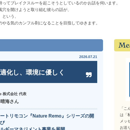
持ってブレイクスルーを起こそうとしているのかお話を伺います。
風穴を開けようと取り組む彼らの話が、
」という、
のやる気のカンフル剤になることを目指してゆきます。
2026.07.21
適化し、環境に優しく
ure 株式会社 代表
 晴海さん
「こ
は「
ートリモコン『Nature Remo』シリーズの開
メッ
び
お送
ルギーマネジメント事業を展開