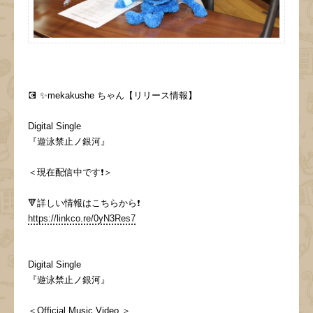
💽 ✨mekakushe ちゃん【リリース情報】
Digital Single
『遊泳禁止ノ銀河』
＜現在配信中です❗️＞
🔻詳しい情報はこちらから❗️
https://linkco.re/0yN3Res7
Digital Single
『遊泳禁止ノ銀河』
＜Official Music Video ＞