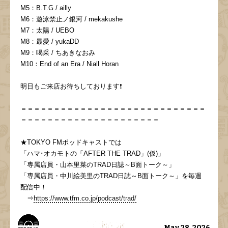
M5：B.T.G / ailly
M6：遊泳禁止ノ銀河 / mekakushe
M7：太陽 / UEBO
M8：最愛 / yukaDD
M9：喝采 / ちあきなおみ
M10：End of an Era / Niall Horan
明日もご来店お待ちしております❗️
＝＝＝＝＝＝＝＝＝＝＝＝＝＝＝＝＝＝＝＝＝＝＝＝＝＝＝＝
＝＝＝＝＝＝＝＝＝＝＝＝＝＝＝＝＝＝＝＝＝
★TOKYO FMポッドキャストでは
「ハマ･オカモトの「AFTER THE TRAD」(仮)」
「専属店員・山本里菜のTRAD日誌～B面トーク～」
「専属店員・中川絵美里のTRAD日誌～B面トーク～」を毎週
配信中！
⇒
https://www.tfm.co.jp/podcast/trad/
May 28, 2026