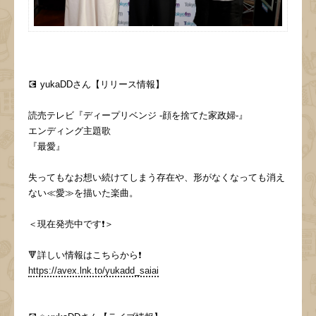
💽 yukaDDさん【リリース情報】
読売テレビ『ディープリベンジ -顔を捨てた家政婦-』
エンディング主題歌
『最愛』
失ってもなお想い続けてしまう存在や、形がなくなっても消え
ない≪愛≫を描いた楽曲。
＜現在発売中です❗️＞
🔻詳しい情報はこちらから❗️
https://avex.lnk.to/yukadd_saiai