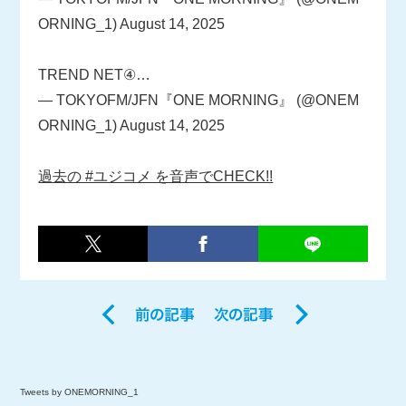
ORNING_1)
August 14, 2025
TREND NET④…
— TOKYOFM/JFN『ONE MORNING』 (@ONEM
ORNING_1)
August 14, 2025
過去の #ユジコメ を音声でCHECK!!
Tweets by ONEMORNING_1