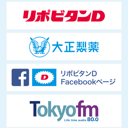
は情報社会 学、社会哲学。仏哲学者ミシェル・フーコー研究のほ
ジオ「三宅民夫のマイあさ！」（2019年4月〜）に出演。
か、インターネットの技術 や権力構造などを研究し、単著に『ニュ
ースで読み解くネット社会の歩き方』（出版芸術社）をはじめ、共著
等多数。マスメディアでも積極的に発信し、朝日新 聞論壇委員（202
1年4月〜）もつとめる。