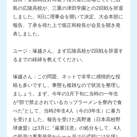
島の広陵高校が、三重の津田学園との2回戦を辞退
しました。9日に理事会を開いて決定、大会本部に
報告、了承を得た上で堀正和校長が会見を開き発
表しました。
ユージ：塚越さん、まず広陵高校が2回戦を辞退す
るまでの経緯を教えてください。
塚越さん：この問題、ネットで非常に感情的な投
稿も多いですし、事態も複雑なので状況を整理し
ましょう。まず、今年の1月下旬に当時の一年生
が“部で禁止されているカップラーメンを寮内で食
べた”として、当時2年生4人（今の3年生）に暴力
を受けました。報告を受けた高野連（日本高校野
球連盟）は3月に『厳重注意』の処分をして、4人
の部員は事案発覚から一ヶ月は公式戦には出場し