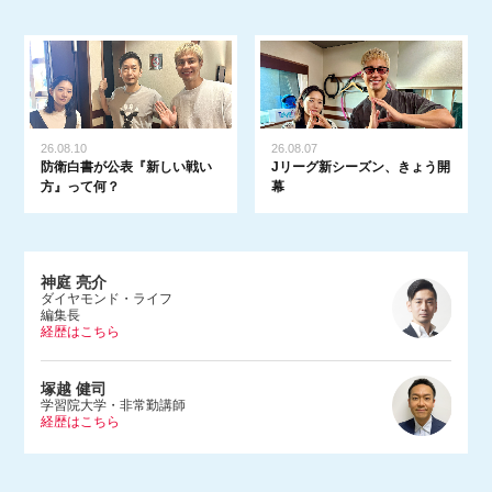
26.08.10
26.08.07
防衛白書が公表『新しい戦い
Jリーグ新シーズン、きょう開
方』って何？
幕
神庭 亮介
ダイヤモンド・ライフ
編集長
経歴はこちら
1983年、埼玉県生まれ。早稲田大学法学部を卒業後、2005年に朝日
塚越 健司
新聞社入社。文化くらし報道部やデジタル編集部で記者をつとめ、2
学習院大学・非常勤講師
経歴はこちら
015年にダンス営業規制問題を追った『ルポ風営法改正 踊れる国の
つくりかた』（河出書房新社）を上梓。2017年にBuzzFeed Japan入
社。ネットの話題やエンタメ、サブカルチャーなどを幅広く取材する
1984年東京都生まれ。学習院大学等で非常勤講師をつとめる。専門
かたわら、Abema TV「ABEMAヒルズ」（2018年9月〜）やNHKラ