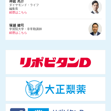
神庭 亮介
ダイヤモンド・ライフ
編集長
経歴はこちら
1983年、埼玉県生まれ。早稲田大学法学部を卒業後、2005年に朝日
塚越 健司
新聞社入社。文化くらし報道部やデジタル編集部で記者をつとめ、2
学習院大学・非常勤講師
経歴はこちら
015年にダンス営業規制問題を追った『ルポ風営法改正 踊れる国の
つくりかた』（河出書房新社）を上梓。2017年にBuzzFeed Japan入
社。ネットの話題やエンタメ、サブカルチャーなどを幅広く取材する
1984年東京都生まれ。学習院大学等で非常勤講師をつとめる。専門
かたわら、Abema TV「ABEMAヒルズ」（2018年9月〜）やNHKラ
は情報社会 学、社会哲学。仏哲学者ミシェル・フーコー研究のほ
ジオ「三宅民夫のマイあさ！」（2019年4月〜）に出演。
か、インターネットの技術 や権力構造などを研究し、単著に『ニュ
ースで読み解くネット社会の歩き方』（出版芸術社）をはじめ、共著
等多数。マスメディアでも積極的に発信し、朝日新 聞論壇委員（202
1年4月〜）もつとめる。