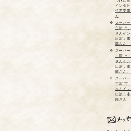
つけた新
インタビ
竹石安宏
ん
スーパー
主演 市
さんイン
出演：市
郎さん、
スーパー
主演 市
さんイン
出演：市
郎さん、
スーパー
主演 市
さんイン
出演：市
郎さん