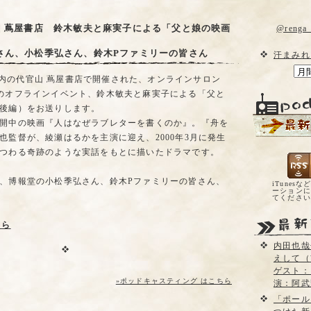
山 蔦屋書店 鈴木敏夫と麻実子による「父と娘の映画
@reng
さん、小松季弘さん、鈴木Pファミリーの皆さん
汗まみれ
ITE内の代官山 蔦屋書店で開催された、オンラインサロン
のオフラインイベント、鈴木敏夫と麻実子による「父と
後編）をお送りします。
開中の映画『人はなぜラブレターを書くのか』。『舟を
也監督が、綾瀬はるかを主演に迎え、2000年3月に発生
つわる奇跡のような実話をもとに描いたドラマです。
、博報堂の小松季弘さん、鈴木Pファミリーの皆さん、
iTunesな
ーションに
てくださ
ちら
内田也哉
えして（
ゲスト：
»ポッドキャスティング はこちら
演：阿武
「ポール