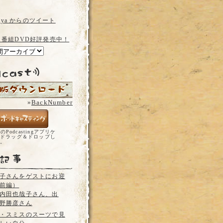
a_ya からのツイート
 番組DVD好評発売中！
»
BackNumber
どのPodcastingアプリケ
ドラッグ＆ドロップし
い。
子さんをゲストにお迎
前編）
内田也哉子さん、出
野勝彦さん
・スミスのスーツで見