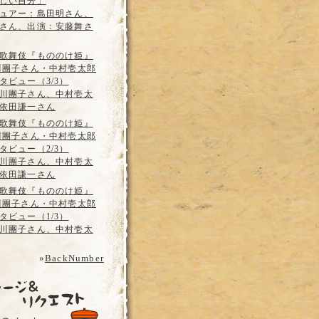
しい自分」
ュアー：島田明さん、
さん、出演：安藤舞さ
歌舞伎『もののけ姫』
川團子さん・中村壱太郎
タビュー（3/3）
川團子さん、中村壱太
依田謙一さん
歌舞伎『もののけ姫』
川團子さん・中村壱太郎
タビュー（2/3）
川團子さん、中村壱太
依田謙一さん
歌舞伎『もののけ姫』
川團子さん・中村壱太郎
タビュー（1/3）
川團子さん、中村壱太
»
BackNumber