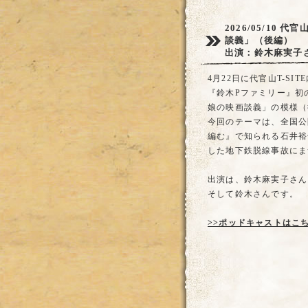
2026/05/10
代官
談義」（後編）
出演：鈴木麻実子
4月22日に代官山T-S
『鈴木Pファミリー』初
娘の映画談義」の模様（
今回のテーマは、全国公
編む』で知られる石井裕
した地下鉄脱線事故にま
出演は、鈴木麻実子さん
そして鈴木さんです。
>>ポッドキャストはこ