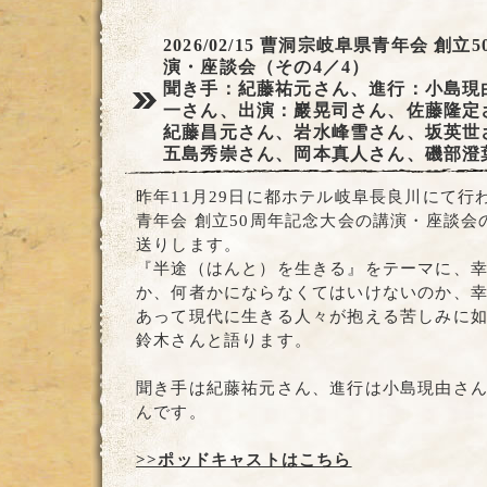
2026/02/15
曹洞宗岐阜県青年会 創立5
演・座談会（その4／4）
聞き手：紀藤祐元さん、進行：小島現
一さん、出演：巖晃司さん、佐藤隆定
紀藤昌元さん、岩水峰雪さん、坂英世
五島秀崇さん、岡本真人さん、磯部澄
昨年11月29日に都ホテル岐阜長良川にて行
青年会 創立50周年記念大会の講演・座談会
送りします。
『半途（はんと）を生きる』をテーマに、
か、何者かにならなくてはいけないのか、
あって現代に生きる人々が抱える苦しみに
鈴木さんと語ります。
聞き手は紀藤祐元さん、進行は小島現由さ
んです。
>>ポッドキャストはこちら