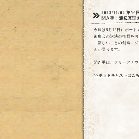
2025/11/02
第56
聞き手：渡辺真理
今週は9月12日にポー
術集会の講演の模様をお
「新しいことの創造～ジ
んが語ります。
聞き手は、フリーアナウ
>>ポッドキャストはこ