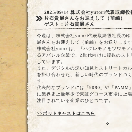
2025/09/14
株式会社yutori代表取
片石貴展さんをお迎えして（前編）
ゲスト：片石貴展さん
今週は、株式会社yutori代表取締役社長の
展さんをお迎えして（前編）をお送りしま
株式会社yutoriは、『ハグレモノをツワモ
るアパレル企業で、Z世代向けに複数のスト
しています。
また、デジタルの深い知見とストリートカ
を掛け合わせた、新しい時代のブランドづ
す。
代表的なブランドには「9090」や「PAMM
に業界史上最年少で東証グロース市場に上
注目されている企業のひとつです。
>>ポッドキャストはこちら