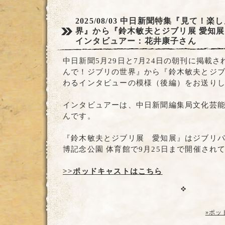
2025/08/03
中日新聞特集『見て！楽し
界』から『鈴木敏夫とジブリ展 愛知
インタビュアー：花井康子さん
中日新聞5月29日と7月24日の朝刊に掲載
んで！ジブリの世界』から『鈴木敏夫とジブ
わるインタビューの模様（後編）をお送り
インタビュアーは、中日新聞編集局文化芸能
んです。
『鈴木敏夫とジブリ展 愛知展』はジブリ
博記念公園 体育館で9月25日まで開催され
>>ポッドキャストはこちら
»ポッ