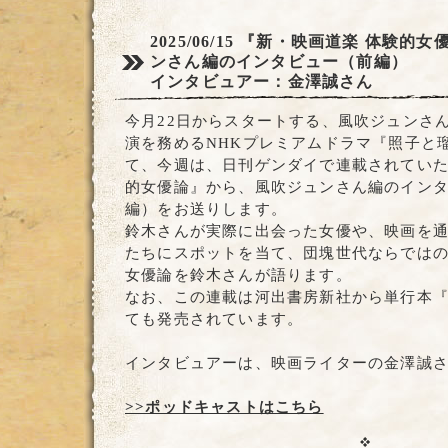
2025/06/15
『新・映画道楽 体験的女
ンさん編のインタビュー（前編）
インタビュアー：金澤誠さん
今月22日からスタートする、風吹ジュンさ
演を務めるNHKプレミアムドラマ『照子と
て、今週は、日刊ゲンダイで連載されていた
的女優論』から、風吹ジュンさん編のイン
編）をお送りします。
鈴木さんが実際に出会った女優や、映画を
たちにスポットを当て、団塊世代ならでは
女優論を鈴木さんが語ります。
なお、この連載は河出書房新社から単行本
ても発売されています。
インタビュアーは、映画ライターの金澤誠
>>ポッドキャストはこちら