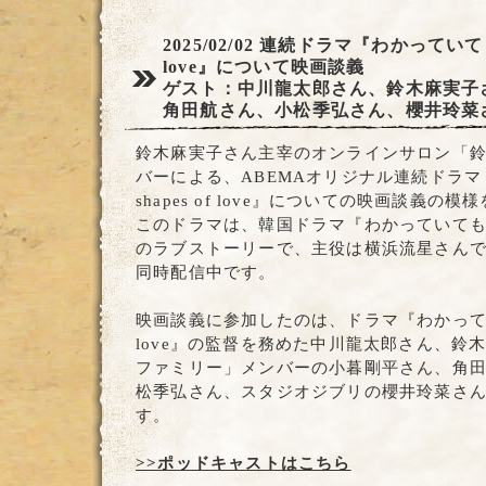
2025/02/02
連続ドラマ『わかっていても the
love』について映画談義
ゲスト：中川龍太郎さん、鈴木麻実子
角田航さん、小松季弘さん、櫻井玲菜
鈴木麻実子さん主宰のオンラインサロン「鈴
バーによる、ABEMAオリジナル連続ドラマ『
shapes of love』についての映画談義の
このドラマは、韓国ドラマ『わかっていて
のラブストーリーで、主役は横浜流星さんです。
同時配信中です。
映画談義に参加したのは、ドラマ『わかっていても t
love』の監督を務めた中川龍太郎さん、鈴
ファミリー」メンバーの小暮剛平さん、角
松季弘さん、スタジオジブリの櫻井玲菜さ
す。
>>ポッドキャストはこちら