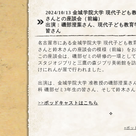
2024/10/13
金城学院大学 現代子ども
さんとの座談会（前編）
出演：磯部澄葉さん、現代子ども教育学
皆さん
名古屋市にある金城学院大学 現代子ども教
さんと鈴木さんの座談会の模様（前編）を
この座談会は、磯部ゼミの研修の一環とし
スタジオジブリと三鷹の森ジブリ美術館を
けにれんが屋で行われました。
出演は、金城学院大学 准教授の磯部澄葉さ
科 磯部ゼミ3年生の皆さん、そして鈴木さ
>>ポッドキャストはこちら
»ポッ