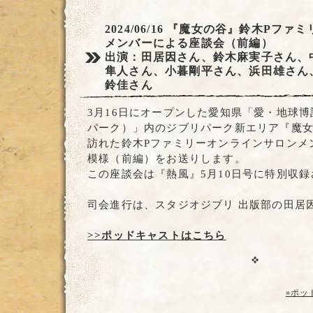
2024/06/16
『魔女の谷』鈴木Pファミ
メンバーによる座談会（前編）
出演：田居因さん、鈴木麻実子さん、
隼人さん、小暮剛平さん、浜田雄さん
鈴佳さん
3月16日にオープンした愛知県「愛・地球
パーク）」内のジブリパーク新エリア『魔
訪れた鈴木Pファミリーオンラインサロンメ
模様（前編）をお送りします。
この座談会は『熱風』5月10日号に特別収
司会進行は、スタジオジブリ 出版部の田居
>>ポッドキャストはこちら
»ポッ