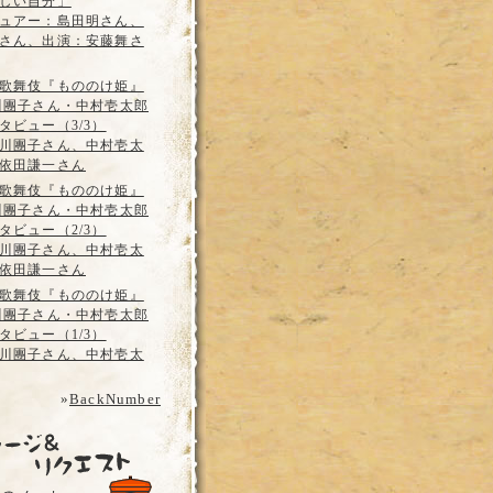
しい自分」
ュアー：島田明さん、
さん、出演：安藤舞さ
歌舞伎『もののけ姫』
川團子さん・中村壱太郎
タビュー（3/3）
川團子さん、中村壱太
依田謙一さん
歌舞伎『もののけ姫』
川團子さん・中村壱太郎
タビュー（2/3）
川團子さん、中村壱太
依田謙一さん
歌舞伎『もののけ姫』
川團子さん・中村壱太郎
タビュー（1/3）
川團子さん、中村壱太
»
BackNumber