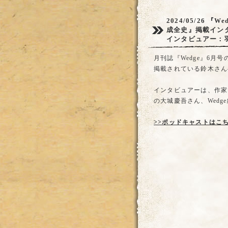
2024/05/26
『We
成全史』掲載イン
インタビュアー：
月刊誌『Wedge』6月
掲載されている鈴木さん
インタビュアーは、作家
の大城慶吾さん、Wedg
>>ポッドキャストはこ