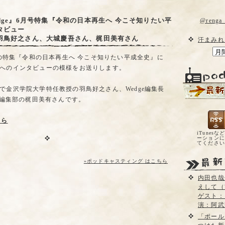
dge』6月号特集『令和の日本再生へ 今こそ知りたい平
@reng
タビュー
羽鳥好之さん、大城慶吾さん、梶田美有さん
汗まみれ
号の特集『令和の日本再生へ 今こそ知りたい平成全史』に
へのインタビューの模様をお送りします。
で金沢学院大学特任教授の羽鳥好之さん、Wedge編集長
e編集部の梶田美有さんです。
ちら
iTunesな
ーションに
てくださ
»ポッドキャスティング はこちら
内田也哉
えして（
ゲスト：
演：阿武
「ポール