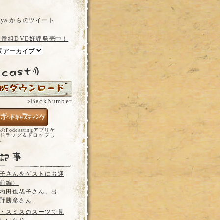
a_ya からのツイート
 番組DVD好評発売中！
»
BackNumber
どのPodcastingアプリケ
ドラッグ＆ドロップし
い。
子さんをゲストにお迎
前編）
内田也哉子さん、出
野勝彦さん
・スミスのスーツで見