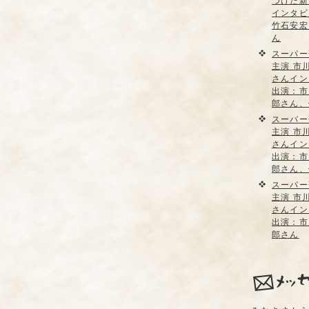
つけた新
インタビ
竹石安宏
ん
スーパー
主演 市
さんイン
出演：市
郎さん、
スーパー
主演 市
さんイン
出演：市
郎さん、
スーパー
主演 市
さんイン
出演：市
郎さん