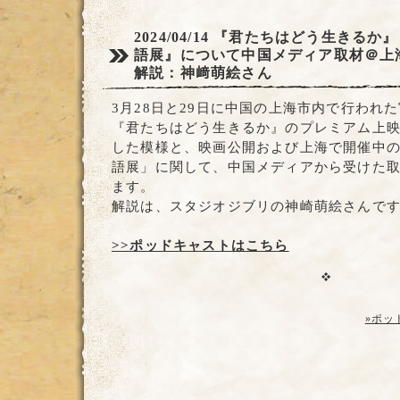
2024/04/14
『君たちはどう生きるか』
語展』について中国メディア取材＠上
解説：神﨑萌絵さん
3月28日と29日に中国の上海市内で行われ
『君たちはどう生きるか』のプレミアム上
した模様と、映画公開および上海で開催中
語展」に関して、中国メディアから受けた
ます。
解説は、スタジオジブリの神崎萌絵さんで
>>ポッドキャストはこちら
»ポッ