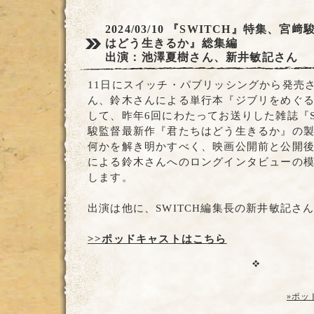
2024/03/10
『SWITCH』特集、宮﨑
はどう生きるか』総集編
出演：池澤夏樹さん、新井敏記さん
11日にスイッチ・パブリッシングから発売
ん、鈴木さんによる単行本『ジブリをめぐ
して、昨年6回にわたってお送りした雑誌『S
駿監督最新作『君たちはどう生きるか』の
何かを解き明かすべく、映画公開前と公開
による鈴木さんへのロングインタビューの
します。
出演は他に、SWITCH編集長の新井敏記さ
>>ポッドキャストはこちら
»ポッ