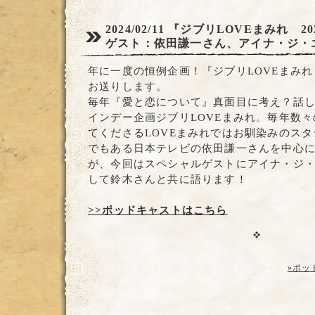
2024/02/11
『ジブリLOVEまみれ 20
ゲスト：依田謙一さん、アイナ・ジ・
年に一度の恒例企画！『ジブリLOVEまみれ
お送りします。
毎年『愛と恋について』真面目に考え？話
インデー企画ジブリLOVEまみれ。毎年数
てくださるLOVEまみれではお馴染みのス
でもある日本テレビの依田謙一さんを中心
が、今回はスペシャルゲストにアイナ・ジ
して鈴木さんと共に語ります！
>>ポッドキャストはこちら
»ポッ