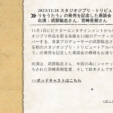
2023/11/26
スタジオジブリ・トリビュ
リをうたう』の発売を記念した座談会
出演：武部聡志さん、宮崎吾朗さん
11月1日にビクターエンタテインメントか
オジブリ作品を彩る名曲を12組のアーティ
バーする、音楽プロデューサーの武部聡志
る初のスタジオジブリ・トリビュートアル
う』の発売を記念した座談会の模様をお送
出演は、武部聡志さん、今回の為にジャケ
ろされた宮崎吾朗監督、そして鈴木さんで
>>ポッドキャストはこちら
»ポッ