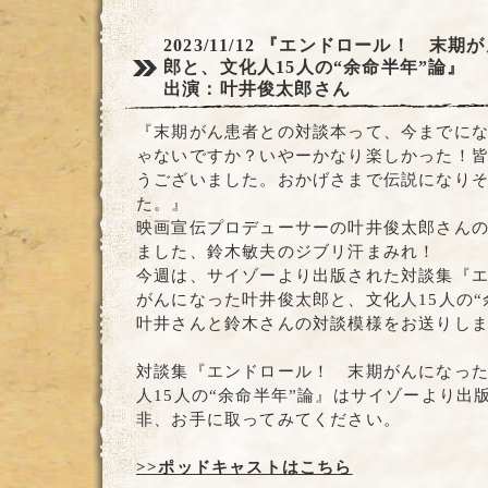
2023/11/12
『エンドロール！ 末期が
郎と、文化人15人の“余命半年”論』
出演：叶井俊太郎さん
『末期がん患者との対談本って、今までに
ゃないですか？いやーかなり楽しかった！
うございました。おかげさまで伝説になり
た。』
映画宣伝プロデューサーの叶井俊太郎さん
ました、鈴木敏夫のジブリ汗まみれ！
今週は、サイゾーより出版された対談集『
がんになった叶井俊太郎と、文化人15人の“
叶井さんと鈴木さんの対談模様をお送りし
対談集『エンドロール！ 末期がんになっ
人15人の“余命半年”論』はサイゾーより出
非、お手に取ってみてください。
>>ポッドキャストはこちら