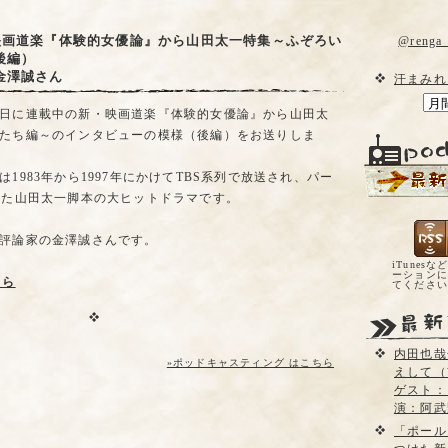
映画道楽『体験的女優論』から山田太一特集～ふぞろい
@reng
後編）
金澤誠さん
汗まみれ
日に連載中の新・映画道楽『体験的女優論』から山田太
たち編～のインタビューの模様（後編）をお送りしま
1983年から1997年にかけてTBS系列で放送され、パー
れた山田太一脚本の大ヒットドラマです。
評論家の金澤誠さんです。
iTunesな
ーションに
ちら
てくださ
内田也哉
»ポッドキャスティング はこちら
えして（
ゲスト：
演：阿武
「ポール