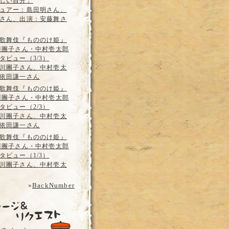
しい自分」
ュアー：島田明さん、
さん、出演：安藤舞さ
歌舞伎『もののけ姫』
川團子さん・中村壱太郎
タビュー（3/3）
川團子さん、中村壱太
依田謙一さん
歌舞伎『もののけ姫』
川團子さん・中村壱太郎
タビュー（2/3）
川團子さん、中村壱太
依田謙一さん
歌舞伎『もののけ姫』
川團子さん・中村壱太郎
タビュー（1/3）
川團子さん、中村壱太
»
BackNumber