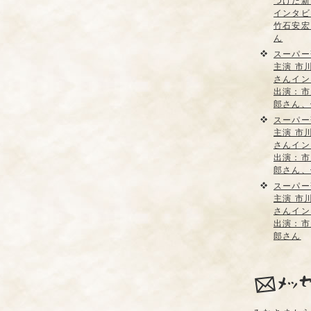
つけた新
インタビ
竹石安宏
ん
スーパー
主演 市
さんイン
出演：市
郎さん、
スーパー
主演 市
さんイン
出演：市
郎さん、
スーパー
主演 市
さんイン
出演：市
郎さん