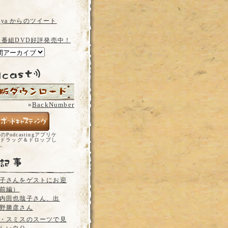
a_ya からのツイート
 番組DVD好評発売中！
»
BackNumber
どのPodcastingアプリケ
ドラッグ＆ドロップし
い。
子さんをゲストにお迎
前編）
内田也哉子さん、出
野勝彦さん
・スミスのスーツで見