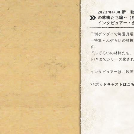
2023/04/30
新・
の林檎たち編～（
インタビュアー：
日刊ゲンダイで毎週月曜
一特集～ふぞろいの林檎
す。
『ふぞろいの林檎たち』は
トIVまでシリーズ化さ
インタビュアーは、映画
>>ポッドキャストはこ