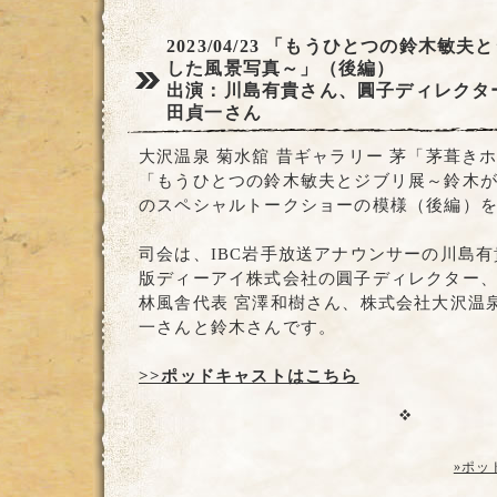
2023/04/23
「もうひとつの鈴木敏夫と
した風景写真～」（後編）
出演：川島有貴さん、圓子ディレクタ
田貞一さん
大沢温泉 菊水舘 昔ギャラリー 茅「茅葺き
「もうひとつの鈴木敏夫とジブリ展～鈴木
のスペシャルトークショーの模様（後編）
司会は、IBC岩手放送アナウンサーの川島
版ディーアイ株式会社の圓子ディレクター
林風舎代表 宮澤和樹さん、株式会社大沢温泉
一さんと鈴木さんです。
>>ポッドキャストはこちら
»ポッ