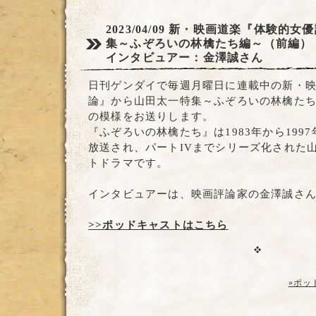
2023/04/09
新・映画道楽『体験的女優
集～ふぞろいの林檎たち編～（前編）
インタビュアー：金澤誠さん
日刊ゲンダイで毎週月曜日に連載中の新・
論』から山田太一特集～ふぞろいの林檎た
の模様をお送りします。
『ふぞろいの林檎たち』は1983年から1997
放送され、パートIVまでシリーズ化された
トドラマです。
インタビュアーは、映画評論家の金澤誠さ
>>ポッドキャストはこちら
»ポッ