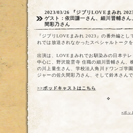
2023/03/26
『ジブリLOVEまみれ 20
ゲスト：依田謙一さん、細川晋輔さん
間彩乃さん
『ジブリLOVEまみれ 2023』の番外編とし
れでは放送されなかったスペシャルトーク
出演は、LOVEまみれでお馴染みの日本テ
中心に、野沢龍雲寺 住職の細川晋輔さん、
の川上量生さん、学校法人角川ドワンゴ学園
ジャーの佐久間彩乃さん、そして鈴木さん
>>ポッドキャストはこちら
»ポッ