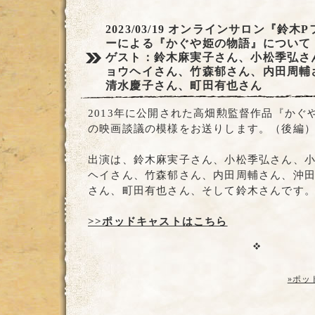
2023/03/19
オンラインサロン『鈴木P
ーによる『かぐや姫の物語』について
ゲスト：鈴木麻実子さん、小松季弘さ
ョウヘイさん、竹森郁さん、内田周輔
清水慶子さん、町田有也さん
2013年に公開された高畑勲監督作品『かぐ
の映画談議の模様をお送りします。（後編
出演は、鈴木麻実子さん、小松季弘さん、
ヘイさん、竹森郁さん、内田周輔さん、沖
さん、町田有也さん、そして鈴木さんです
>>ポッドキャストはこちら
»ポッ