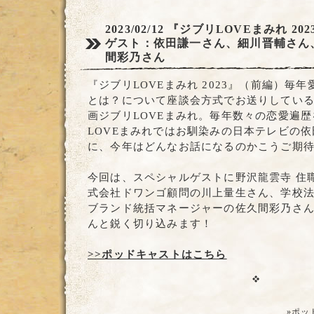
2023/02/12
『ジブリLOVEまみれ 20
ゲスト：依田謙一さん、細川晋輔さん
間彩乃さん
『ジブリLOVEまみれ 2023』（前編）毎
とは？について座談会方式でお送りしてい
画ジブリLOVEまみれ。毎年数々の恋愛遍
LOVEまみれではお馴染みの日本テレビの
に、今年はどんなお話になるのかこうご期
今回は、スペシャルゲストに野沢龍雲寺 住
式会社ドワンゴ顧問の川上量生さん、学校
ブランド統括マネージャーの佐久間彩乃さ
んと鋭く切り込みます！
>>ポッドキャストはこちら
»ポッ