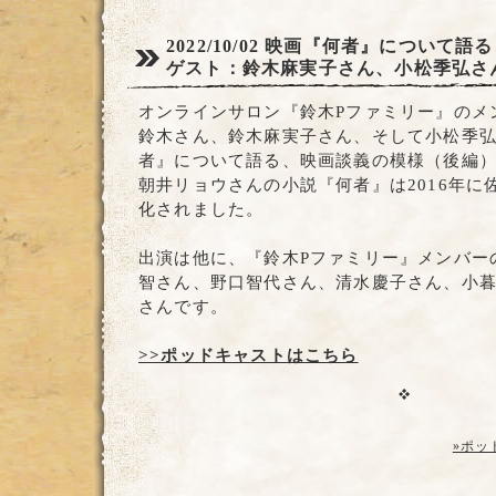
2022/10/02
映画『何者』について語る
ゲスト：鈴木麻実子さん、小松季弘さ
オンラインサロン『鈴木Pファミリー』のメ
鈴木さん、鈴木麻実子さん、そして小松季
者』について語る、映画談義の模様（後編
朝井リョウさんの小説『何者』は2016年に
化されました。
出演は他に、『鈴木Pファミリー』メンバー
智さん、野口智代さん、清水慶子さん、小
さんです。
>>ポッドキャストはこちら
»ポッ