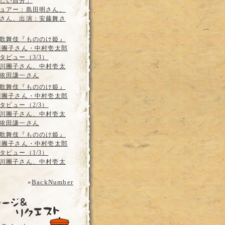
しい自分」
ュアー：島田明さん、
さん、出演：安藤舞さ
歌舞伎『もののけ姫』
川團子さん・中村壱太郎
タビュー（3/3）
川團子さん、中村壱太
依田謙一さん
歌舞伎『もののけ姫』
川團子さん・中村壱太郎
タビュー（2/3）
川團子さん、中村壱太
依田謙一さん
歌舞伎『もののけ姫』
川團子さん・中村壱太郎
タビュー（1/3）
川團子さん、中村壱太
»
BackNumber