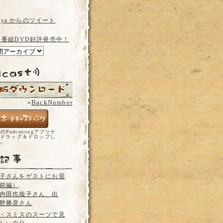
a_ya からのツイート
 番組DVD好評発売中！
»
BackNumber
どのPodcastingアプリケ
ドラッグ＆ドロップし
い。
子さんをゲストにお迎
前編）
内田也哉子さん、出
野勝彦さん
・スミスのスーツで見