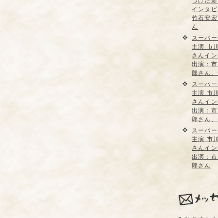
つけた新
インタビ
竹石安宏
ん
スーパー
主演 市
さんイン
出演：市
郎さん、
スーパー
主演 市
さんイン
出演：市
郎さん、
スーパー
主演 市
さんイン
出演：市
郎さん