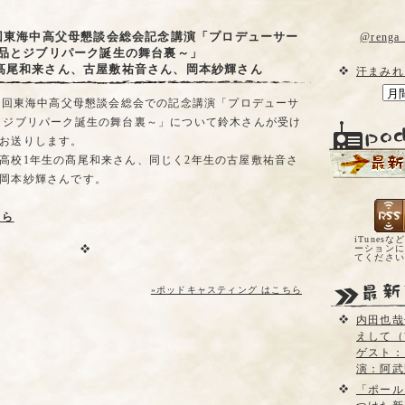
1回東海中高父母懇談会総会記念講演「プロデューサー
@reng
作品とジブリパーク誕生の舞台裏～」
髙尾和来さん、古屋敷祐音さん、岡本紗輝さん
汗まみれ
41回東海中高父母懇談会総会での記念講演「プロデューサ
とジブリパーク誕生の舞台裏～」について鈴木さんが受け
お送りします。
高校1年生の髙尾和来さん、同じく2年生の古屋敷祐音さ
岡本紗輝さんです。
ちら
iTunesな
ーションに
てくださ
»ポッドキャスティング はこちら
内田也哉
えして（
ゲスト：
演：阿武
「ポール